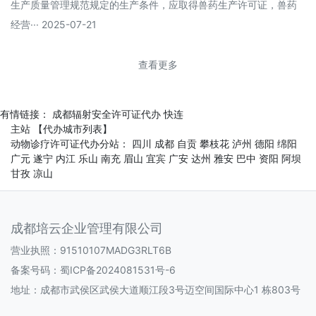
生产质量管理规范规定的生产条件，应取得兽药生产许可证，兽药
经营··· 2025-07-21
查看更多
有情链接：
成都辐射安全许可证代办
快连
主站
【代办城市列表】
动物诊疗许可证代办分站：
四川
成都
自贡
攀枝花
泸州
德阳
绵阳
广元
遂宁
内江
乐山
南充
眉山
宜宾
广安
达州
雅安
巴中
资阳
阿坝
甘孜
凉山
成都培云企业管理有限公司
营业执照：91510107MADG3RLT6B
备案号码：
蜀ICP备2024081531号-6
地址：成都市武侯区武侯大道顺江段3号迈空间国际中心1 栋803号