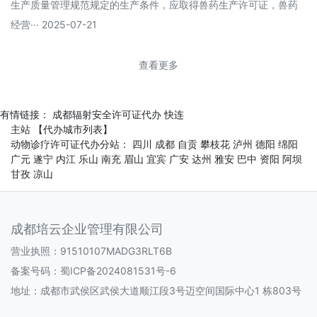
生产质量管理规范规定的生产条件，应取得兽药生产许可证，兽药
经营··· 2025-07-21
查看更多
有情链接：
成都辐射安全许可证代办
快连
主站
【代办城市列表】
动物诊疗许可证代办分站：
四川
成都
自贡
攀枝花
泸州
德阳
绵阳
广元
遂宁
内江
乐山
南充
眉山
宜宾
广安
达州
雅安
巴中
资阳
阿坝
甘孜
凉山
成都培云企业管理有限公司
营业执照：91510107MADG3RLT6B
备案号码：
蜀ICP备2024081531号-6
地址：成都市武侯区武侯大道顺江段3号迈空间国际中心1 栋803号