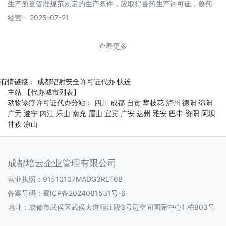
生产质量管理规范规定的生产条件，应取得兽药生产许可证，兽药
经营··· 2025-07-21
查看更多
有情链接：
成都辐射安全许可证代办
快连
主站
【代办城市列表】
动物诊疗许可证代办分站：
四川
成都
自贡
攀枝花
泸州
德阳
绵阳
广元
遂宁
内江
乐山
南充
眉山
宜宾
广安
达州
雅安
巴中
资阳
阿坝
甘孜
凉山
成都培云企业管理有限公司
营业执照：91510107MADG3RLT6B
备案号码：
蜀ICP备2024081531号-6
地址：成都市武侯区武侯大道顺江段3号迈空间国际中心1 栋803号