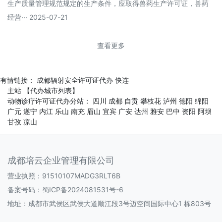
生产质量管理规范规定的生产条件，应取得兽药生产许可证，兽药
经营··· 2025-07-21
查看更多
有情链接：
成都辐射安全许可证代办
快连
主站
【代办城市列表】
动物诊疗许可证代办分站：
四川
成都
自贡
攀枝花
泸州
德阳
绵阳
广元
遂宁
内江
乐山
南充
眉山
宜宾
广安
达州
雅安
巴中
资阳
阿坝
甘孜
凉山
成都培云企业管理有限公司
营业执照：91510107MADG3RLT6B
备案号码：
蜀ICP备2024081531号-6
地址：成都市武侯区武侯大道顺江段3号迈空间国际中心1 栋803号