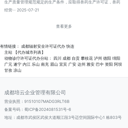
生产质量管理规范规定的生产条件，应取得兽药生产许可证，兽药
经营··· 2025-07-21
查看更多
有情链接：
成都辐射安全许可证代办
快连
主站
【代办城市列表】
动物诊疗许可证代办分站：
四川
成都
自贡
攀枝花
泸州
德阳
绵阳
广元
遂宁
内江
乐山
南充
眉山
宜宾
广安
达州
雅安
巴中
资阳
阿坝
甘孜
凉山
成都培云企业管理有限公司
营业执照：91510107MADG3RLT6B
备案号码：
蜀ICP备2024081531号-6
地址：成都市武侯区武侯大道顺江段3号迈空间国际中心1 栋803号