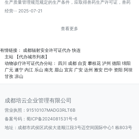
生产质量管理规范规定的生产条件，应取得兽药生产许可证，兽药
经营··· 2025-07-21
查看更多
有情链接：
成都辐射安全许可证代办
快连
主站
【代办城市列表】
动物诊疗许可证代办分站：
四川
成都
自贡
攀枝花
泸州
德阳
绵阳
广元
遂宁
内江
乐山
南充
眉山
宜宾
广安
达州
雅安
巴中
资阳
阿坝
甘孜
凉山
成都培云企业管理有限公司
营业执照：91510107MADG3RLT6B
备案号码：
蜀ICP备2024081531号-6
地址：成都市武侯区武侯大道顺江段3号迈空间国际中心1 栋803号